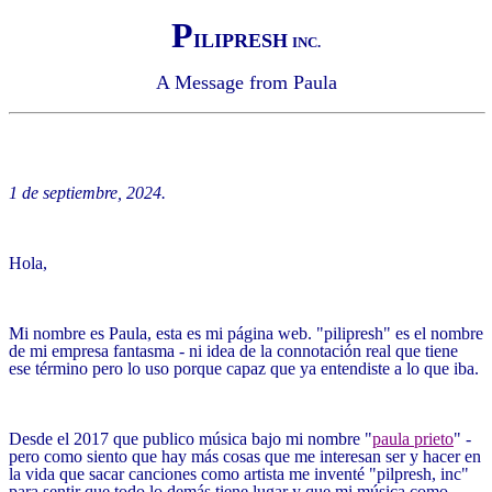
P
ILIPRESH
INC.
A Message from Paula
1 de septiembre, 2024.
Hola,
Mi nombre es Paula, esta es mi página web. "pilipresh" es el nombre
de mi empresa fantasma - ni idea de la connotación real que tiene
ese término pero lo uso porque capaz que ya entendiste a lo que iba.
Desde el 2017 que publico música bajo mi nombre "
paula prieto
" -
pero como siento que hay más cosas que me interesan ser y hacer en
la vida que sacar canciones como artista me inventé "pilpresh, inc"
para sentir que todo lo demás tiene lugar y que mi música como