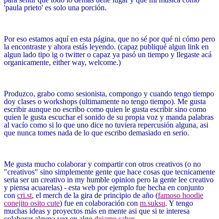
'paula prieto' es solo una porción.
Por eso estamos aquí en esta página, que no sé por qué ni cómo pero
la encontraste y ahora estás leyendo. (capaz publiqué algun link en
algun lado tipo ig o twitter o capaz ya pasó un tiempo y llegaste acá
organicamente, either way, welcome.)
Produzco, grabo como sesionista, compongo y cuando tengo tiempo
doy clases o workshops (ultimamente no tengo tiempo). Me gusta
escribir aunque no escribo como quien le gusta escribir sino como
quien le gusta escuchar el sonido de su propia voz y manda palabras
al vacío como si lo que uno dice no tuviera repercusión alguna, asi
que nunca tomes nada de lo que escribo demasiado en serio.
Me gusta mucho colaborar y compartir con otros creativos (o no
"creativos" sino simplemente gente que hace cosas que tecnicamente
seria ser un creativo in my humble opinion pero la gente lee creativo
y piensa acuarelas) - esta web por ejemplo fue hecha en conjunto
con
cri.st
, el merch de la gira de principio de año (
famoso hoodie
conejito osito cute
) fue en colaboración con
m.suksu
. Y tengo
muchas ideas y proyectos más en mente asi que si te interesa
colaborar alguna vez en algo
dejame saber
.